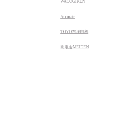
WACOGIKEN
Accurate
TOYO东洋电机
明电舍MEIDEN