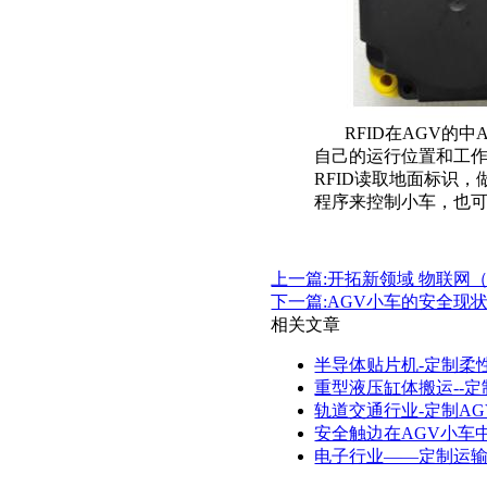
RFID
在
AGV
的中
自己的运行位置和工
RFID
读取地面标识，
程序来控制小车，也
上一篇:开拓新领域 物联网（Inter
下一篇:AGV小车的安全现
相关文章
半导体贴片机-定制柔
重型液压缸体搬运--定
轨道交通行业-定制A
安全触边在AGV小车
电子行业——定制运输