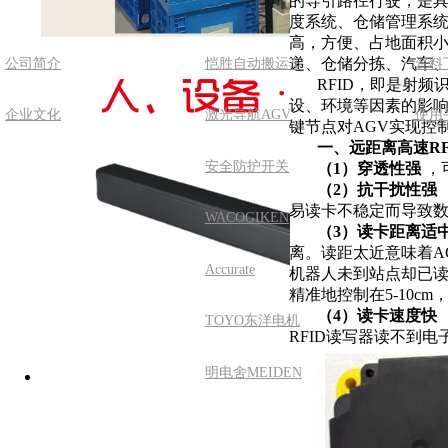
的导引路径行驶，是
度系统、仓储管理系
高，方便、占地面积
递、仓储分拣、汽车
公司简介
恺胜自动搬运车
资料
RFID
，即是射频
设、环境等因素的影
企业文化
激光导航AGV
使用
键节点对
AGV
实现控
一、远距离高速
R
安全防护开关
（
1
）穿透性强
，
（
2
）抗干扰性强
易读卡不稳定而导致
WACOGIKEN
（
3
）读卡距离适
离。读距太近意味着
A
Accurate
机器人未到站点却已
精准地控制在
5-10cm
（
4
）读卡速度快
TOYO东洋电机
RFID
读写器读不到电
明电舍MEIDEN