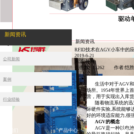
新闻资讯
新闻资讯
RFID技术在AGV小车中的
2019-6-21
公司新闻
来源:外网
点击数: 11262 作者:恺
案例
生活中对于
AGV
场所。
1954
年世界上
营，用于实现出入库
行业经验
随着物流系统的迅
际硬件实验
,
系统能够
好的环境适应能力
,
很
AGV
的概念
AGV
是一种以电
服务
关于我们
产品中心